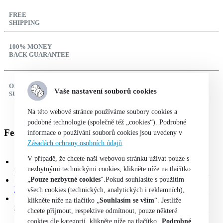
FREE
SHIPPING
100% MONEY
BACK GUARANTEE
ONLINE
Vaše nastavení souborů cookies
SUPPORT 24/7
Na této webové stránce používáme soubory cookies a
podobné technologie (společně též „cookies“). Podrobné
Featured Product
informace o používání souborů cookies jsou uvedeny v
Zásadách ochrany osobních údajů
.
V případě, že chcete naši webovou stránku užívat pouze s
nezbytnými technickými cookies, klikněte níže na tlačítko
VOLKSWAGEN POLO Trendline 1,4/63 kW
„
Pouze nezbytné cookies
“.Pokud souhlasíte s použitím
HYUNDAI I30 Fastback Mild hybrid 1,5 T-GDI/117 kW
všech cookies (technických, analytických i reklamních),
klikněte níže na tlačítko „
Souhlasím se vším
“. Jestliže
ŠKODA KODIAQ Sportline DSG 4x4 2,0 TSI/140 kW
chcete přijmout, respektive odmítnout, pouze některé
cookies dle kategorií, klikněte níže na tlačítko „
Podrobné