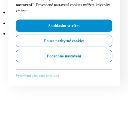
nastavení
“. Provedené nastavení cookies můžete kdykoliv
změnit.
VOLKSWAGEN POLO Trendline 1,4/63 kW
Souhlasím se vším
HYUNDAI I30 Fastback Mild hybrid 1,5 T-GDI/117 kW
ŠKODA KODIAQ Sportline DSG 4x4 2,0 TSI/140 kW
Pouze nezbytné cookies
Podrobné nastavení
Vytvořeno přes cookieslista.cz