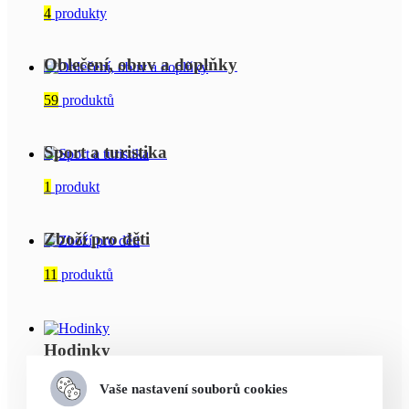
4
produkty
Oblečení, obuv a doplňky
59
produktů
Sport a turistika
1
produkt
Zboží pro děti
11
produktů
Hodinky
Vaše nastavení souborů cookies
Kola, elektrokola a koloběžky