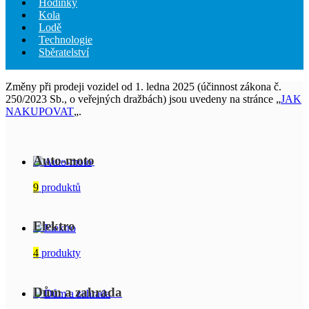
Hodinky
Kola
Lodě
Technologie
Sběratelství
Změny při prodeji vozidel od 1. ledna 2025 (účinnost zákona č.
250/2023 Sb., o veřejných dražbách) jsou uvedeny na stránce „
JAK
NAKUPOVAT
„.
Auto-moto
9
produktů
Elektro
4
produkty
Dům a zahrada