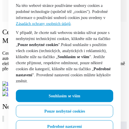
Na této webové stránce používáme soubory cookies a
3
produkty
podobné technologie (společně též „cookies“). Podrobné
informace o používání souborů cookies jsou uvedeny v
Zásadách ochrany osobních údajů
.
Centrum zajištěných aktiv je oddělením
V případě, že chcete naši webovou stránku užívat pouze s
nezbytnými technickými cookies, klikněte níže na tlačítko
Ministerstva vnitra ČR
„
Pouze nezbytné cookies
“.Pokud souhlasíte s použitím
všech cookies (technických, analytických i reklamních),
Centrum zajištěných aktiv Ministerstva vnitra ČR prodává
klikněte níže na tlačítko „
Souhlasím se vším
“. Jestliže
automobily, počítače, mobilní telefony, televizory, stavební stroje,
chcete přijmout, respektive odmítnout, pouze některé
elektrické nářadí, výrobní zařízení a další. Před nákupem si pozorně
přečtěte Jak nakupovat.
cookies dle kategorií, klikněte níže na tlačítko „
Podrobné
nastavení
“. Provedené nastavení cookies můžete kdykoliv
změnit.
Souhlasím se vším
Nejnovější zboží k prodeji
Pouze nezbytné cookies
Podrobné nastavení