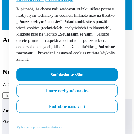
Hodinky
Kola
V případě, že chcete naši webovou stránku užívat pouze s
Lodě
nezbytnými technickými cookies, klikněte níže na tlačítko
Technologie
„
Pouze nezbytné cookies
“.Pokud souhlasíte s použitím
Sběratelství
všech cookies (technických, analytických i reklamních),
klikněte níže na tlačítko „
Souhlasím se vším
“. Jestliže
Author - Jiří Nachtigal
chcete přijmout, respektive odmítnout, pouze některé
cookies dle kategorií, klikněte níže na tlačítko „
Podrobné
Home
nastavení
“. Provedené nastavení cookies můžete kdykoliv
Jiří Nachtigal
změnit.
Nothing Found
Souhlasím se vším
Zdá se, že nemůžeme najít to, co hledáte. Možná pomůže hledání.
Pouze nezbytné cookies
Podrobné nastavení
Zmínili se o nás:
Všechny tiskové zprávy
Vytvořeno přes cookieslista.cz