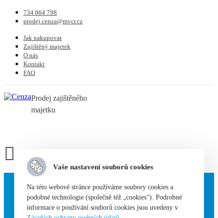
734 864 798
prodej.cenza@mvcr.cz
Jak nakupovat
Zajištěný majetek
O nás
Kontakt
FAQ
Prodej zajištěného
majetku
Vaše nastavení souborů cookies
Elektro
Na této webové stránce používáme soubory cookies a
Auto-moto
podobné technologie (společně též „cookies“). Podrobné
Hobby
informace o používání souborů cookies jsou uvedeny v
Oblečení
Zásadách ochrany osobních údajů
.