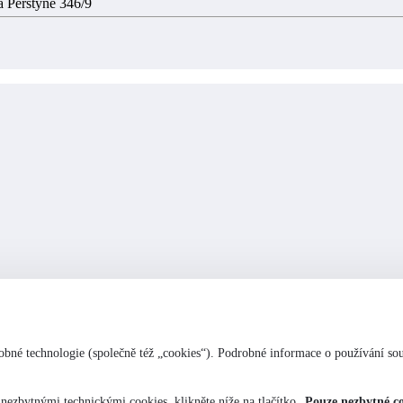
a Perštýně 346/9
bné technologie (společně též „cookies“). Podrobné informace o používání so
nezbytnými technickými cookies, klikněte níže na tlačítko „
Pouze nezbytné co