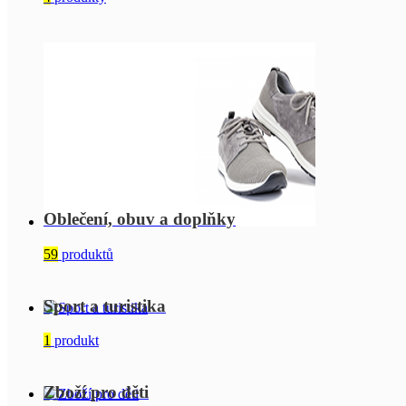
Oblečení, obuv a doplňky
59
produktů
Sport a turistika
1
produkt
Zboží pro děti