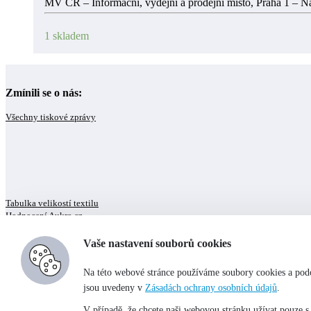
MV ČR – Informační, výdejní a prodejní místo, Praha 1 – N
1 skladem
Zmínili se o nás:
Všechny tiskové zprávy
Tabulka velikostí textilu
Hodnocení Aukro.cz
© MVCR 2019 PRODEJ ZAJIŠTĚNÉHO MAJETKU
You've just added this product to the cart:
Vaše nastavení souborů cookies
Zobrazit košík
Continue
Na této webové stránce používáme soubory cookies a podo
jsou uvedeny v
Zásadách ochrany osobních údajů
.
Elektro
Auto-moto
V případě, že chcete naši webovou stránku užívat pouze s 