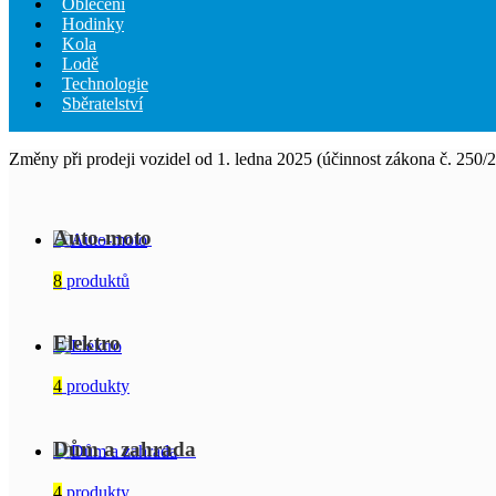
Oblečení
Hodinky
Kola
Lodě
Technologie
Sběratelství
Změny při prodeji vozidel od 1. ledna 2025 (účinnost zákona č. 250/
Auto-moto
8
produktů
Elektro
4
produkty
Dům a zahrada
4
produkty