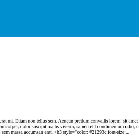
cerat mi. Etiam non tellus sem. Aenean pretium convallis lorem, sit ame
lamcorper, dolor suscipit mattis viverra, sapien elit condimentum odio, ut 
s, sem massa accumsan erat. <h3 style="color: #21293c;font-size:...