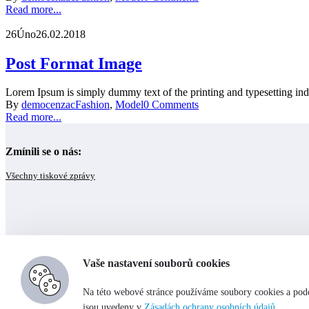
Read more...
26
Úno
26.02.2018
Post Format Image
Lorem Ipsum is simply dummy text of the printing and typesetting in
By
democenzac
Fashion
,
Model
0 Comments
Read more...
Zmínili se o nás:
Všechny tiskové zprávy
Tabulka velikostí textilu
Vaše nastavení souborů cookies
Hodnocení Aukro.cz
© MVCR 2019 PRODEJ ZAJIŠTĚNÉHO MAJETKU
Na této webové stránce používáme soubory cookies a podo
jsou uvedeny v
Zásadách ochrany osobních údajů
.
Elektro