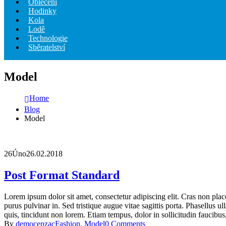
Oblečení
Hodinky
Kola
Lodě
Technologie
Sběratelství
Model
Home
Blog
Model
26
Úno
26.02.2018
Post Format Standard
Lorem ipsum dolor sit amet, consectetur adipiscing elit. Cras non pla
purus pulvinar in. Sed tristique augue vitae sagittis porta. Phasellus ul
quis, tincidunt non lorem. Etiam tempus, dolor in sollicitudin faucibu
By
democenzac
Fashion
,
Model
0 Comments