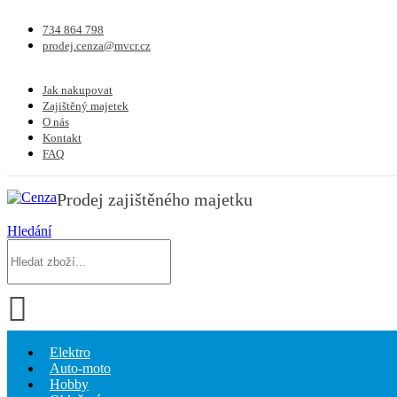
734 864 798
prodej.cenza@mvcr.cz
Jak nakupovat
Zajištěný majetek
O nás
Kontakt
FAQ
Prodej zajištěného majetku
Hledání
Elektro
Auto-moto
Hobby