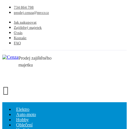
734 864 798
prodej.cenza@mvcr.cz
Jak nakupovat
Zajištěný majetek
O nás
Kontakt
FAQ
Prodej zajištěného
majetku
Elektro
Auto-moto
Hobby
Oblečení