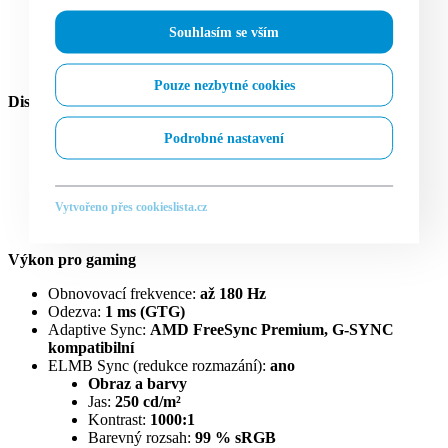
Flicker‑free
Shadow Boost
Souhlasím se vším
GamePlus / GameVisual
DisplayWidget Center
Pouze nezbytné cookies
Displej
Úhlopříčka:
27″ (68,6 cm)
Podrobné nastavení
Rozlišení:
1920 × 1080 px (Full HD)
Poměr stran:
16:9
Typ panelu:
Fast IPS (matný, anti‑glare)
Podsvícení:
LED
Vytvořeno přes cookieslista.cz
Povrch:
antireflexní (matný)
Výkon pro gaming
Obnovovací frekvence:
až 180 Hz
Odezva:
1 ms (GTG)
Adaptive Sync:
AMD FreeSync Premium, G‑SYNC
kompatibilní
ELMB Sync (redukce rozmazání):
ano
Obraz a barvy
Jas:
250 cd/m²
Kontrast:
1000:1
Barevný rozsah:
99 % sRGB