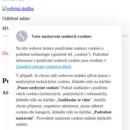
Odběrné místo:
MV ČR – Na Pankráci 72
Vaše nastavení souborů cookies
Na této webové stránce používáme soubory cookies a
Dostupnost:
Není skladem
podobné technologie (společně též „cookies“). Podrobné
informace o používání souborů cookies jsou uvedeny v
Popis
Zásadách ochrany osobních údajů
.
Další informace
V případě, že chcete naši webovou stránku užívat pouze s
Popis
nezbytnými technickými cookies, klikněte níže na tlačítko
„
Pouze nezbytné cookies
“.Pokud souhlasíte s použitím
ASUS TUF Gaming VG279Q3A
všech cookies (technických, analytických i reklamních),
klikněte níže na tlačítko „
Souhlasím se vším
“. Jestliže
Barva:
černá
chcete přijmout, respektive odmítnout, pouze některé
1× DisplayPort 1.2
cookies dle kategorií, klikněte níže na tlačítko „
Podrobné
2× HDMI 2.0
1× výstup na sluchátka (3,5 mm)
nastavení
“. Provedené nastavení cookies můžete kdykoliv
Reproduktory:
ano, 2× 2 W
změnit.
Low Blue Light