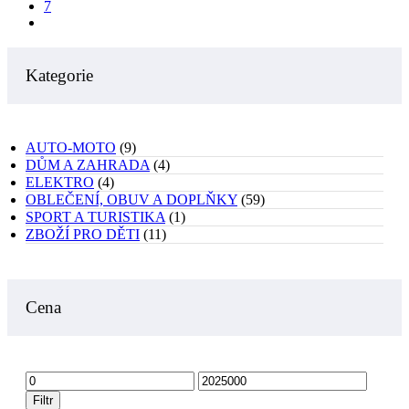
7
Kategorie
AUTO-MOTO
(9)
DŮM A ZAHRADA
(4)
ELEKTRO
(4)
OBLEČENÍ, OBUV A DOPLŇKY
(59)
SPORT A TURISTIKA
(1)
ZBOŽÍ PRO DĚTI
(11)
Cena
Minimální
Maximální
cena
cena
Filtr