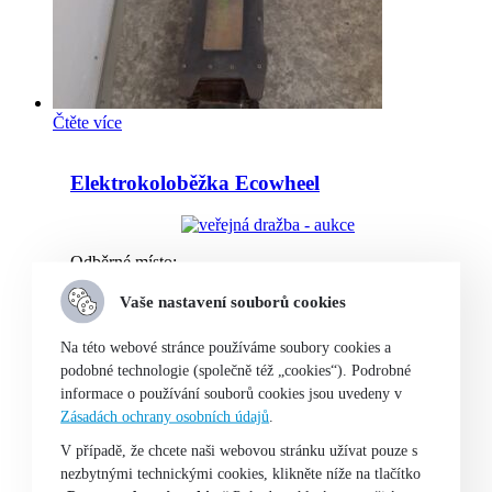
Čtěte více
Elektrokoloběžka Ecowheel
Odběrné místo:
Vaše nastavení souborů cookies
MV ČR – výdejní místo vozidel a strojů José
Martího 385/11, 162 00 Praha 6 – Veleslavín
Na této webové stránce používáme soubory cookies a
<hr…
podobné technologie (společně též „cookies“). Podrobné
informace o používání souborů cookies jsou uvedeny v
Není skladem
Zásadách ochrany osobních údajů
.
V případě, že chcete naši webovou stránku užívat pouze s
nezbytnými technickými cookies, klikněte níže na tlačítko