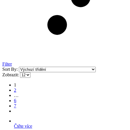
Filter
Sort By:
Zobrazit:
1
2
…
6
7
Čtěte více