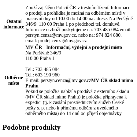
Zboží zajištěno Policií ČR v trestním řízení. Informace
o prodeji a prohlídka je možná na odběrném místě v
pracovní dny od 10:00 do 14:00 na adrese: Na Perštýně
Ostatní
346/9, 110 00 Praha 1 po předchozí tel. domluvě.
informace
Informace o zboží poskytujeme na: 703 485 084 email:
perstyn.cenza@mv.gov.cz, nebo na: 974 824 880,
email: prodej.cenza@mv.gov.cz
MV ČR - Informační, výdejní a prodejní místo
Na Perštýně 346/9
110 00 Praha 1
Tel.: 703 485 084
Tel.: 603 190 960
Odběrné
E-mail: perstyn.cenza@mv.gov.cz
MV ČR sklad mimo
místo
Prahu
Pokud se položka nabízí a prodává z externího skladu
(MV ČR sklad mimo Prahu) je položka připravena k
expedici (tj. k zaslání prostřednictvím služeb České
pošty s. p. nebo k přímému odběru z uvedeného
odběrného místa) do 14 dnů od přijetí objednávky.
Podobné produkty