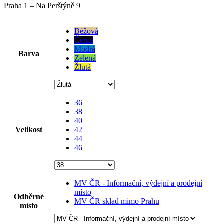
Praha 1 – Na Perštýně 9
Béžová
Černá
Modrá
Barva
Zelená
Žlutá
36
38
40
Velikost
42
44
46
MV ČR - Informační, výdejní a prodejní
místo
Odběrné
MV ČR sklad mimo Prahu
místo