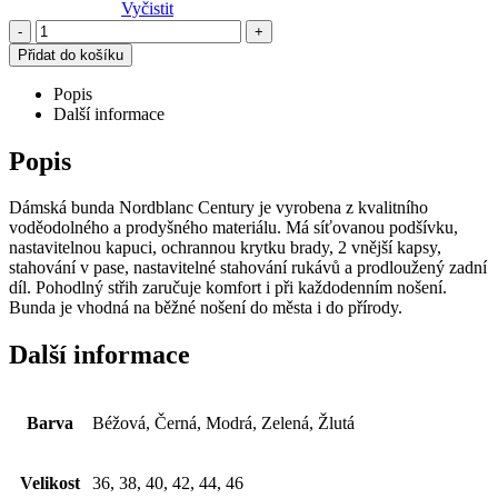
Vyčistit
-
+
Přidat do košíku
Popis
Další informace
Popis
Dámská bunda Nordblanc Century je vyrobena z kvalitního
voděodolného a prodyšného materiálu. Má síťovanou podšívku,
nastavitelnou kapuci, ochrannou krytku brady, 2 vnější kapsy,
stahování v pase, nastavitelné stahování rukávů a prodloužený zadní
díl. Pohodlný střih zaručuje komfort i při každodenním nošení.
Bunda je vhodná na běžné nošení do města i do přírody.
Další informace
Barva
Béžová, Černá, Modrá, Zelená, Žlutá
Velikost
36, 38, 40, 42, 44, 46