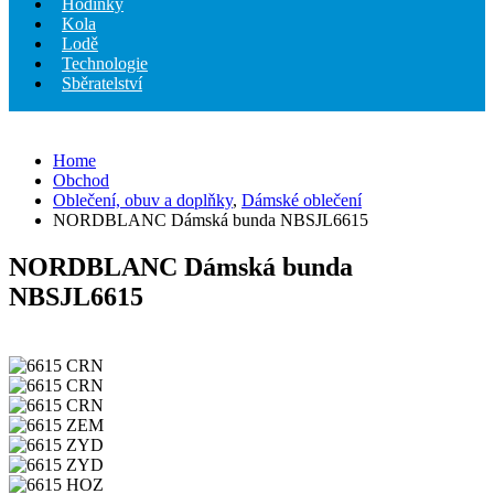
Hodinky
Kola
Lodě
Technologie
Sběratelství
Home
Obchod
Oblečení, obuv a doplňky
,
Dámské oblečení
NORDBLANC Dámská bunda NBSJL6615
NORDBLANC Dámská bunda
NBSJL6615