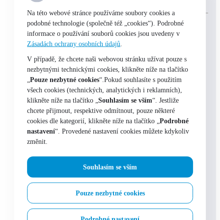
Na této webové stránce používáme soubory cookies a
podobné technologie (společně též „cookies“). Podrobné
Odběrné místo:
informace o používání souborů cookies jsou uvedeny v
Praha 1 – Na Perštýně 9
Zásadách ochrany osobních údajů
.
skladem
V případě, že chcete naši webovou stránku užívat pouze s
nezbytnými technickými cookies, klikněte níže na tlačítko
„
Pouze nezbytné cookies
“.Pokud souhlasíte s použitím
všech cookies (technických, analytických i reklamních),
klikněte níže na tlačítko „
Souhlasím se vším
“. Jestliže
chcete přijmout, respektive odmítnout, pouze některé
cookies dle kategorií, klikněte níže na tlačítko „
Podrobné
nastavení
“. Provedené nastavení cookies můžete kdykoliv
změnit.
Souhlasím se vším
Pouze nezbytné cookies
Podrobné nastavení