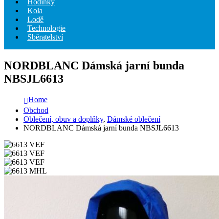
Hodinky
Kola
Lodě
Technologie
Sběratelství
NORDBLANC Dámská jarní bunda
NBSJL6613
Home
Obchod
Oblečení, obuv a doplňky
,
Dámské oblečení
NORDBLANC Dámská jarní bunda NBSJL6613