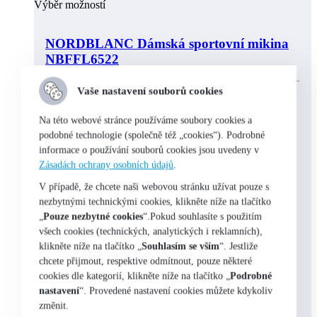
Výběr možností
NORDBLANC Dámská sportovní mikina
NBFFL6522
Vaše nastavení souborů cookies
Odběrné místo:
Na této webové stránce používáme soubory cookies a
Praha 1 – Na Perštýně 9
podobné technologie (společně též „cookies“). Podrobné
skladem
informace o používání souborů cookies jsou uvedeny v
Zásadách ochrany osobních údajů
.
V případě, že chcete naši webovou stránku užívat pouze s
nezbytnými technickými cookies, klikněte níže na tlačítko
„
Pouze nezbytné cookies
“.Pokud souhlasíte s použitím
všech cookies (technických, analytických i reklamních),
klikněte níže na tlačítko „
Souhlasím se vším
“. Jestliže
chcete přijmout, respektive odmítnout, pouze některé
cookies dle kategorií, klikněte níže na tlačítko „
Podrobné
nastavení
“. Provedené nastavení cookies můžete kdykoliv
změnit.