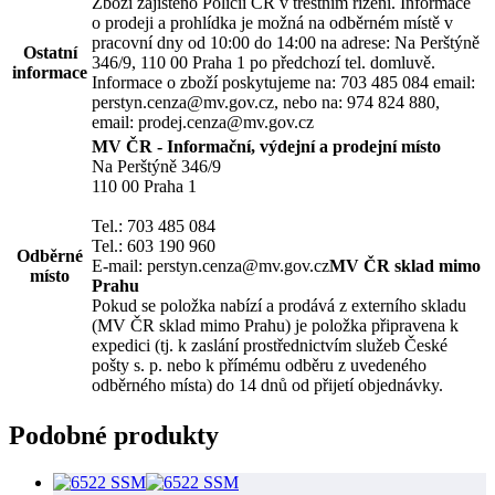
Zboží zajištěno Policií ČR v trestním řízení. Informace
o prodeji a prohlídka je možná na odběrném místě v
pracovní dny od 10:00 do 14:00 na adrese: Na Perštýně
Ostatní
346/9, 110 00 Praha 1 po předchozí tel. domluvě.
informace
Informace o zboží poskytujeme na: 703 485 084 email:
perstyn.cenza@mv.gov.cz, nebo na: 974 824 880,
email: prodej.cenza@mv.gov.cz
MV ČR - Informační, výdejní a prodejní místo
Na Perštýně 346/9
110 00 Praha 1
Tel.: 703 485 084
Tel.: 603 190 960
Odběrné
E-mail: perstyn.cenza@mv.gov.cz
MV ČR sklad mimo
místo
Prahu
Pokud se položka nabízí a prodává z externího skladu
(MV ČR sklad mimo Prahu) je položka připravena k
expedici (tj. k zaslání prostřednictvím služeb České
pošty s. p. nebo k přímému odběru z uvedeného
odběrného místa) do 14 dnů od přijetí objednávky.
Podobné produkty