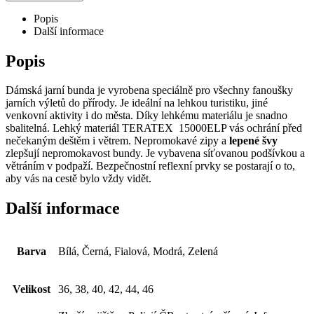
Popis
Další informace
Popis
Dámská jarní bunda je vyrobena speciálně pro všechny fanoušky
jarních výletů do přírody. Je ideální na lehkou turistiku, jiné
venkovní aktivity i do města. Díky lehkému materiálu je snadno
sbalitelná. Lehký materiál TERATEX 15000ELP vás ochrání před
nečekaným deštěm i větrem. Nepromokavé zipy a
lepené švy
zlepšují nepromokavost bundy. Je vybavena síťovanou podšívkou a
větráním v podpaží. Bezpečnostní reflexní prvky se postarají o to,
aby vás na cestě bylo vždy vidět.
Další informace
Barva
Bílá, Černá, Fialová, Modrá, Zelená
Velikost
36, 38, 40, 42, 44, 46