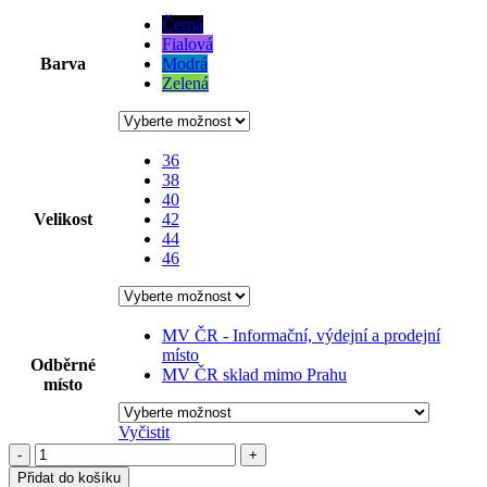
Černá
Fialová
Barva
Modrá
Zelená
36
38
40
Velikost
42
44
46
MV ČR - Informační, výdejní a prodejní
místo
Odběrné
MV ČR sklad mimo Prahu
místo
Vyčistit
-
+
Přidat do košíku