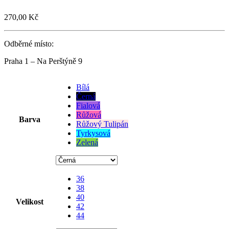
270,00
Kč
Odběrné místo:
Praha 1 – Na Perštýně 9
Bílá
Černá
Fialová
Růžová
Barva
Růžový Tulipán
Tyrkysová
Zelená
36
38
40
Velikost
42
44