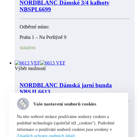
NORDBLANC Dámské 3/4 kalhoty
NBSPL6699
Odběrné místo:
Praha 1 – Na Perštýně 9
skladem
Výběr možností
NORDBLANC Dámská jarní bunda
NBSJL6613
Vaše nastavení souborů cookies
Odběrné místo:
Na této webové stránce používáme soubory cookies a
Praha 1 – Na Perštýně 9
podobné technologie (společně též „cookies“). Podrobné
informace o používání souborů cookies jsou uvedeny v
skladem
Zásadách ochrany osobních údajů
.