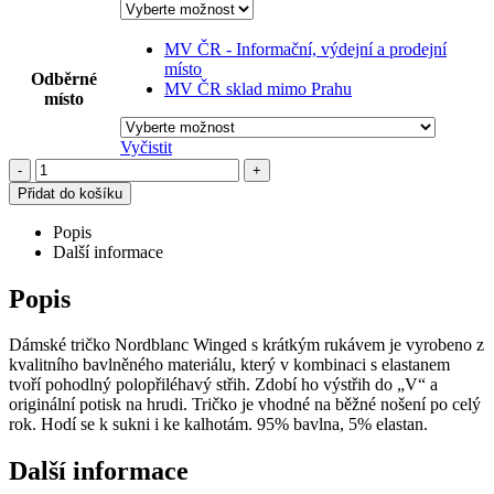
MV ČR - Informační, výdejní a prodejní
místo
Odběrné
MV ČR sklad mimo Prahu
místo
Vyčistit
-
+
Přidat do košíku
Popis
Další informace
Popis
Dámské tričko Nordblanc Winged s krátkým rukávem je vyrobeno z
kvalitního bavlněného materiálu, který v kombinaci s elastanem
tvoří pohodlný polopřiléhavý střih. Zdobí ho výstřih do „V“ a
originální potisk na hrudi. Tričko je vhodné na běžné nošení po celý
rok. Hodí se k sukni i ke kalhotám. 95% bavlna, 5% elastan.
Další informace