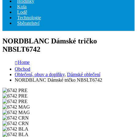
Hodinky
Kola
Lodě
Technologie
Sběratelství
NORDBLANC Dámské tričko
NBSLT6742
Home
Obchod
Oblečení, obuv a doplňky
,
Dámské oblečení
NORDBLANC Dámské tričko NBSLT6742