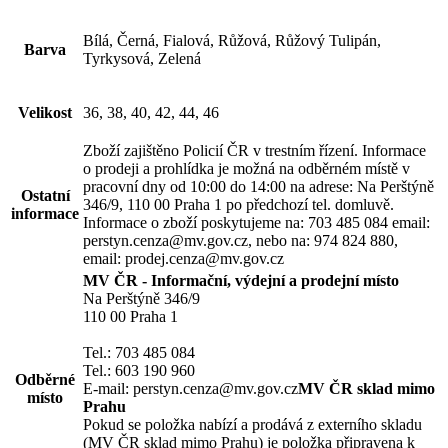
Bílá, Černá, Fialová, Růžová, Růžový Tulipán,
Barva
Tyrkysová, Zelená
Velikost
36, 38, 40, 42, 44, 46
Zboží zajištěno Policií ČR v trestním řízení. Informace
o prodeji a prohlídka je možná na odběrném místě v
pracovní dny od 10:00 do 14:00 na adrese: Na Perštýně
Ostatní
346/9, 110 00 Praha 1 po předchozí tel. domluvě.
informace
Informace o zboží poskytujeme na: 703 485 084 email:
perstyn.cenza@mv.gov.cz, nebo na: 974 824 880,
email: prodej.cenza@mv.gov.cz
MV ČR - Informační, výdejní a prodejní místo
Na Perštýně 346/9
110 00 Praha 1
Tel.: 703 485 084
Tel.: 603 190 960
Odběrné
E-mail: perstyn.cenza@mv.gov.cz
MV ČR sklad mimo
místo
Prahu
Pokud se položka nabízí a prodává z externího skladu
(MV ČR sklad mimo Prahu) je položka připravena k