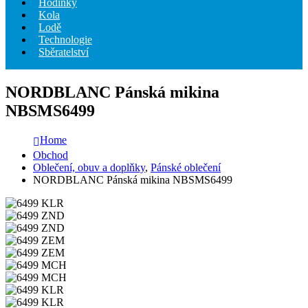
Hodinky
Kola
Lodě
Technologie
Sběratelství
NORDBLANC Pánská mikina
NBSMS6499
Home
Obchod
Oblečení, obuv a doplňky
,
Pánské oblečení
NORDBLANC Pánská mikina NBSMS6499