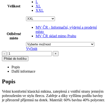
L
Velikost
XL
XXL
MV ČR - Informační, výdejní a prodejní
místo
Odběrné
MV ČR sklad mimo Prahu
místo
Vyčistit
-
+
Přidat do košíku
Popis
Další informace
Popis
Velmi komfortní klasická mikina, zateplená z vnitřní strany jemným
pobroušením ve stylu fleecu. Zahřeje a díky vyššímu podílu bavlny
je přirozeně příjemná na dotek. Materiál: 60% bavlna 40% polyester.