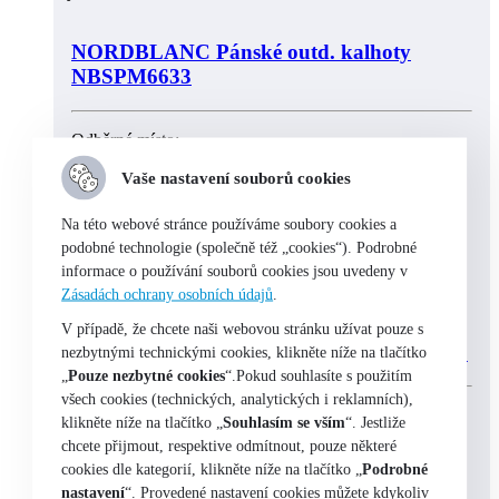
NORDBLANC Pánské outd. kalhoty
NBSPM6633
Odběrné místo:
Praha 1 – Na Perštýně 9
Vaše nastavení souborů cookies
skladem
Na této webové stránce používáme soubory cookies a
podobné technologie (společně též „cookies“). Podrobné
informace o používání souborů cookies jsou uvedeny v
Výběr možností
Zásadách ochrany osobních údajů
.
V případě, že chcete naši webovou stránku užívat pouze s
NORDBLANC Pánské tričko NBSMT6806
nezbytnými technickými cookies, klikněte níže na tlačítko
„
Pouze nezbytné cookies
“.Pokud souhlasíte s použitím
všech cookies (technických, analytických i reklamních),
Odběrné místo:
klikněte níže na tlačítko „
Souhlasím se vším
“. Jestliže
chcete přijmout, respektive odmítnout, pouze některé
Praha 1 – Na Perštýně 9
cookies dle kategorií, klikněte níže na tlačítko „
Podrobné
skladem
nastavení
“. Provedené nastavení cookies můžete kdykoliv