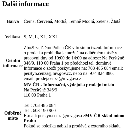
Další informace
Barva
Černá, Červená, Modrá, Temně Modrá, Zelená, Žlutá
Velikost
S, M, L, XL, XXL
Zboží zajištěno Policií ČR v trestním řízení. Informace
o prodeji a prohlídka je možná na odběrném místě v
pracovní dny od 10:00 do 14:00 na adrese: Na Perštýně
Ostatní
346/9, 110 00 Praha 1 po předchozí tel. domluvě.
informace
Informace o zboží poskytujeme na: 703 485 084 email:
perstyn.cenza@mv.gov.cz, nebo na: 974 824 880,
email: prodej.cenza@mv.gov.cz
MV ČR - Informační, výdejní a prodejní místo
Na Perštýně 346/9
110 00 Praha 1
Tel.: 703 485 084
Tel.: 603 190 960
Odběrné
E-mail: perstyn.cenza@mv.gov.cz
MV ČR sklad mimo
místo
Prahu
Pokud se položka nabízí a prodává z externího skladu