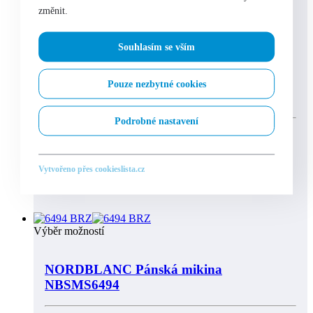
změnit.
Výběr možností
Souhlasím se vším
NORDBLANC Pánská sportovní mikina
Pouze nezbytné cookies
NBFMF6446
Podrobné nastavení
Odběrné místo:
Praha 1 – Na Perštýně 9
Vytvořeno přes cookieslista.cz
Není skladem
Výběr možností
NORDBLANC Pánská mikina
NBSMS6494