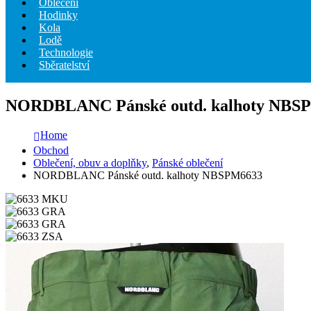
Oblečení
Hodinky
Kola
Lodě
Technologie
Sběratelství
NORDBLANC Pánské outd. kalhoty NBS
Home
Obchod
Oblečení, obuv a doplňky
,
Pánské oblečení
NORDBLANC Pánské outd. kalhoty NBSPM6633