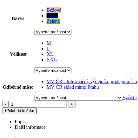
Béžová
Černá
Barva
Zelená
M
L
Velikost
XL
XXL
MV ČR - Informační, výdejní a prodejní místo
Odběrné místo
MV ČR sklad mimo Prahu
Vyčistit
-
+
Přidat do košíku
Popis
Další informace