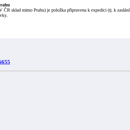
Prahu
 ČR sklad mimo Prahu) je položka připravena k expedici (tj. k zaslání
vky.
6655