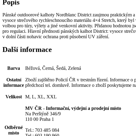
Popis
Pánské outdoorové kalhoty Nordblanc District zaujmou praktickým a fu
vysoce strečového rychleschnoucího materiálu 4×4 Stretch, který byl v
volbou pro túry, výlety a jiné venkovní aktivity. Přidanou hodnotou j
pro regulaci. Hlavní přednosti pánských kalhot District: vysoce stre
v dolní části nohavic ochrana proti působení UV záření.
Další informace
Barva
Béžová, Černá, Šedá, Zelená
Ostatní
Zboží zajištěno Policií ČR v trestním řízení. Informace 
informace
předchozí tel. domluvě. Informace o zboží poskytujeme 
Velikost
M, L, XL, XXL
MV ČR - Informační, výdejní a prodejní místo
Na Perštýně 346/9
110 00 Praha 1
Odběrné
Tel.: 703 485 084
místo
Tel.: 603 190 960