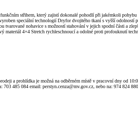
nkčním střihem, který zajistí dokonalé pohodlí při jakémkoli pohybu N
yroben speciální technologií Dryfor dvojitého tkaní s vyšší odolností pr
sou tvarované nohavice s možností stahování v jejich spodní části a zl
čový materiál 4×4 Stretch rychleschnoucí a odolné proti profouknutí tec
o prodeji a prohlídka je možná na odběrném místě v pracovní dny od 10:
na: 703 485 084 email: perstyn.cenza@mv.gov.cz, nebo na: 974 824 88