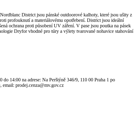
ordblanc District jsou pánské outdoorové kalhoty, které jsou ušity z
oti profouknutí a materiálovému opotřebení. District jsou ideální
epšená ochrana proti působení UV záření. V pase jsou poutka na pásek
hnologie Dryfor vhodné pro túry a výlety tvarované nohavice stahování
00 do 14:00 na adrese: Na Perštýně 346/9, 110 00 Praha 1 po
0, email: prodej.cenza@mv.gov.cz