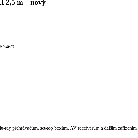
 2,5 m – nový
ě 346/9
lu-ray přehrávačům, set-top boxům, AV receiverům a dalším zařízení