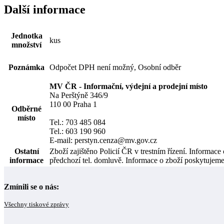
Další informace
Jednotka
kus
množství
Poznámka
Odpočet DPH není možný, Osobní odběr
MV ČR - Informační, výdejní a prodejní místo
Na Perštýně 346/9
110 00 Praha 1
Odběrné
místo
Tel.: 703 485 084
Tel.: 603 190 960
E-mail: perstyn.cenza@mv.gov.cz
Ostatní
Zboží zajištěno Policií ČR v trestním řízení. Informac
informace
předchozí tel. domluvě. Informace o zboží poskytujem
Zmínili se o nás:
Všechny tiskové zprávy