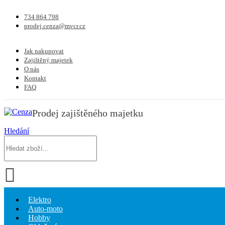
734 864 798
prodej.cenza@mvcr.cz
Jak nakupovat
Zajištěný majetek
O nás
Kontakt
FAQ
Prodej zajištěného majetku
Hledání
Elektro
Auto-moto
Hobby