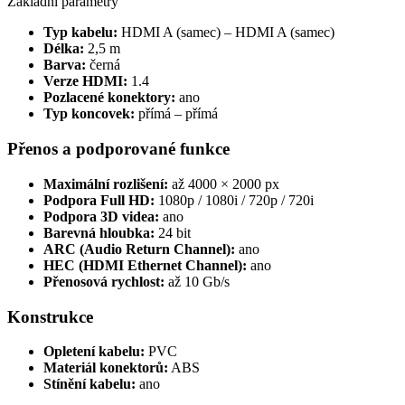
Základní parametry
Typ kabelu:
HDMI A (samec) – HDMI A (samec)
Délka:
2,5 m
Barva:
černá
Verze HDMI:
1.4
Pozlacené konektory:
ano
Typ koncovek:
přímá – přímá
Přenos a podporované funkce
Maximální rozlišení:
až 4000 × 2000 px
Podpora Full HD:
1080p / 1080i / 720p / 720i
Podpora 3D videa:
ano
Barevná hloubka:
24 bit
ARC (Audio Return Channel):
ano
HEC (HDMI Ethernet Channel):
ano
Přenosová rychlost:
až 10 Gb/s
Konstrukce
Opletení kabelu:
PVC
Materiál konektorů:
ABS
Stínění kabelu:
ano