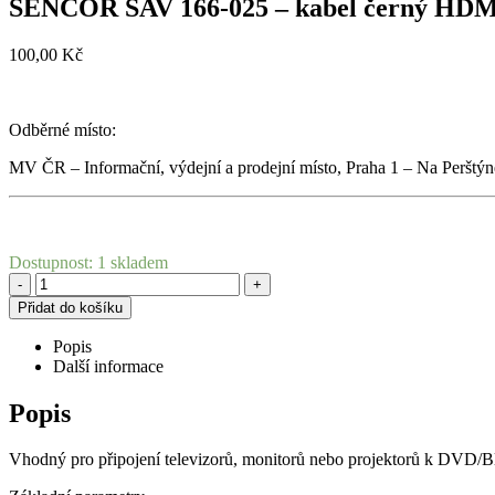
SENCOR SAV 166-025 – kabel černý HDMI
100,00
Kč
Odběrné místo:
MV ČR – Informační, výdejní a prodejní místo, Praha 1 – Na Perštýn
Dostupnost:
1 skladem
-
+
Přidat do košíku
Popis
Další informace
Popis
Vhodný pro připojení televizorů, monitorů nebo projektorů k DVD/B