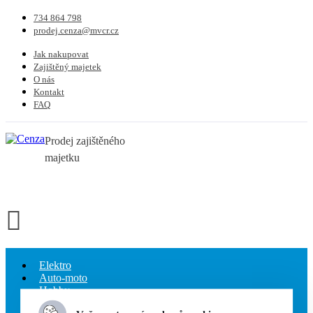
734 864 798
prodej.cenza@mvcr.cz
Jak nakupovat
Zajištěný majetek
O nás
Kontakt
FAQ
Prodej zajištěného
majetku
Elektro
Auto-moto
Hobby
Oblečení