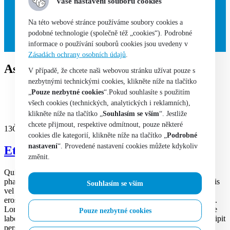
Vaše nastavení souborů cookies
Hodinky
Kola
Lodě
Na této webové stránce používáme soubory cookies a
Technologie
podobné technologie (společně též „cookies“). Podrobné
Sběratelství
informace o používání souborů cookies jsou uvedeny v
Zásadách ochrany osobních údajů
.
Asides
V případě, že chcete naši webovou stránku užívat pouze s
nezbytnými technickými cookies, klikněte níže na tlačítko
Home
„
Pouze nezbytné cookies
“.Pokud souhlasíte s použitím
Blog
všech cookies (technických, analytických i reklamních),
Asides
klikněte níže na tlačítko „
Souhlasím se vším
“. Jestliže
chcete přijmout, respektive odmítnout, pouze některé
13
Čvn
13.06.2016
cookies dle kategorií, klikněte níže na tlačítko „
Podrobné
nastavení
“. Provedené nastavení cookies můžete kdykoliv
Etiam laoreet sem
změnit.
Quisque elementum nibh at dolor pellentesque, a eleifend libero
pharetra. Mauris neque felis, volutpat nec ullamcorper eget, sagittis
Souhlasím se vším
vel enim. Nam sit amet ante egestas, gravida tellus vitae, semper
eros. Nullam mattis mi at metus egestas, in porttitor lectus sodales.
Lorem ipsum dolor sit amet, consectetur adipisicing elit. Voluptate
Pouze nezbytné cookies
laborum vero voluptatum. Lorem quasi aliquid maiores iusto suscipit
perspiciatis a aspernatur et fuga repudiandae deleniti excepturi