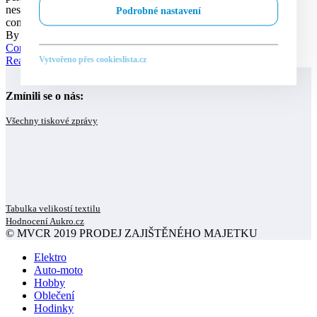
nesciunt animi reprehenderit similique sit. ipsum dolor sit amet,
Podrobné nastavení
consectetur adipisicing elit. Qui at laborum...
By
democenzac
Articles
,
Asides
,
Uncategorized
Articles
,
Chat
0
Comments
Vytvořeno přes cookieslista.cz
Read more...
Zmínili se o nás:
Všechny tiskové zprávy
Tabulka velikostí textilu
Hodnocení Aukro.cz
© MVCR 2019 PRODEJ ZAJIŠTĚNÉHO MAJETKU
Elektro
Auto-moto
Hobby
Oblečení
Hodinky