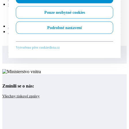
OBLEČENÍ, OBUV A DOPLŇKY
(59)
DÁMSKÉ OBLEČENÍ
(29)
Pouze nezbytné cookies
DĚTSKÉ OBLEČENÍ
(11)
PÁNSKÉ OBLEČENÍ
(18)
SPORT A TURISTIKA
(1)
Podrobné nastavení
ZBOŽÍ PRO DĚTI
(11)
Vytvořeno přes cookieslista.cz
PRODEJ ZAJIŠŤUJE
Zmínili se o nás:
Všechny tiskové zprávy