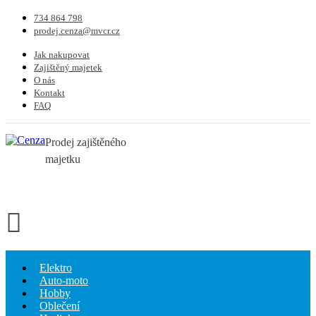
734 864 798
prodej.cenza@mvcr.cz
Jak nakupovat
Zajištěný majetek
O nás
Kontakt
FAQ
Prodej zajištěného
majetku
Elektro
Auto-moto
Hobby
Oblečení