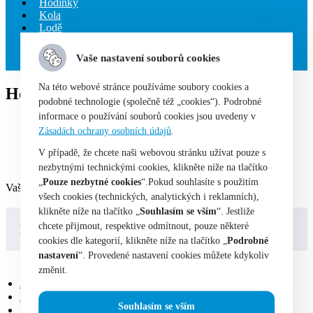
Hodinky
Kola
Lodě
Technologie
Sběratelství
Vaše nastavení souborů cookies
Na této webové stránce používáme soubory cookies a
Hodinky
podobné technologie (společně též „cookies“). Podrobné
informace o používání souborů cookies jsou uvedeny v
Home
Zásadách ochrany osobních údajů
.
Obchod
Oblečení, obuv a doplňky
V případě, že chcete naši webovou stránku užívat pouze s
Hodinky
nezbytnými technickými cookies, klikněte níže na tlačítko
„
Pouze nezbytné cookies
“.Pokud souhlasíte s použitím
Vašemu výběru neodpovídají žádné produkty.
všech cookies (technických, analytických i reklamních),
klikněte níže na tlačítko „
Souhlasím se vším
“. Jestliže
chcete přijmout, respektive odmítnout, pouze některé
Kategorie
cookies dle kategorií, klikněte níže na tlačítko „
Podrobné
nastavení
“. Provedené nastavení cookies můžete kdykoliv
změnit.
AUTO-MOTO
(8)
DŮM A ZAHRADA
(4)
Souhlasím se vším
ELEKTRO
(4)