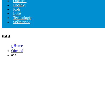
Oblečení
Hodinky
Kola
Lodě
Technologie
Sběratelství
aaa
Home
Obchod
aaa