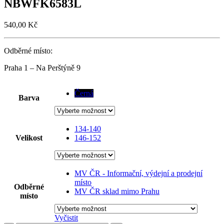
NBWFK6583L
540,00
Kč
Odběrné místo:
Praha 1 – Na Perštýně 9
Černá
Barva
134-140
Velikost
146-152
MV ČR - Informační, výdejní a prodejní
místo
Odběrné
MV ČR sklad mimo Prahu
místo
Vyčistit