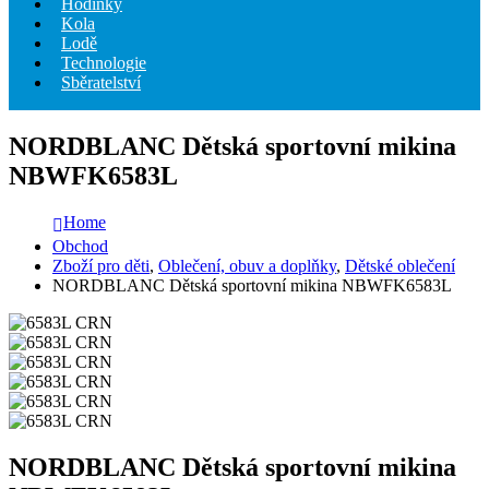
Hodinky
Kola
Lodě
Technologie
Sběratelství
NORDBLANC Dětská sportovní mikina
NBWFK6583L
Home
Obchod
Zboží pro děti
,
Oblečení, obuv a doplňky
,
Dětské oblečení
NORDBLANC Dětská sportovní mikina NBWFK6583L
NORDBLANC Dětská sportovní mikina