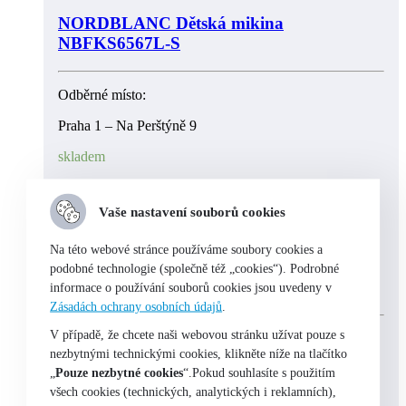
NORDBLANC Dětská mikina
NBFKS6567L-S
Odběrné místo:
Praha 1 – Na Perštýně 9
skladem
Vaše nastavení souborů cookies
Výběr možností
Na této webové stránce používáme soubory cookies a
NORDBLANC Dětské cyklistické tričko
podobné technologie (společně též „cookies“). Podrobné
NBSKF6854L
informace o používání souborů cookies jsou uvedeny v
Zásadách ochrany osobních údajů
.
V případě, že chcete naši webovou stránku užívat pouze s
Odběrné místo:
nezbytnými technickými cookies, klikněte níže na tlačítko
Praha 1 – Na Perštýně 9
„
Pouze nezbytné cookies
“.Pokud souhlasíte s použitím
všech cookies (technických, analytických i reklamních),
skladem