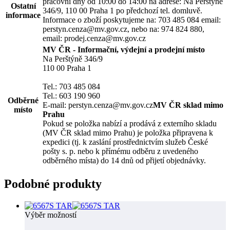
pracovní dny od 10:00 do 14:00 na adrese: Na Perštýně
Ostatní
346/9, 110 00 Praha 1 po předchozí tel. domluvě.
informace
Informace o zboží poskytujeme na: 703 485 084 email:
perstyn.cenza@mv.gov.cz, nebo na: 974 824 880,
email: prodej.cenza@mv.gov.cz
MV ČR - Informační, výdejní a prodejní místo
Na Perštýně 346/9
110 00 Praha 1
Tel.: 703 485 084
Tel.: 603 190 960
Odběrné
E-mail: perstyn.cenza@mv.gov.cz
MV ČR sklad mimo
místo
Prahu
Pokud se položka nabízí a prodává z externího skladu
(MV ČR sklad mimo Prahu) je položka připravena k
expedici (tj. k zaslání prostřednictvím služeb České
pošty s. p. nebo k přímému odběru z uvedeného
odběrného místa) do 14 dnů od přijetí objednávky.
Podobné produkty
Výběr možností