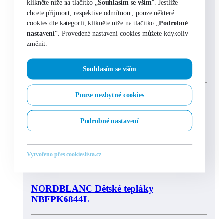
klikněte níže na tlačítko „
Souhlasím se vším
“. Jestliže
chcete přijmout, respektive odmítnout, pouze některé
cookies dle kategorií, klikněte níže na tlačítko „
Podrobné
Výběr možností
nastavení
“. Provedené nastavení cookies můžete kdykoliv
změnit.
NORDBLANC Dětská sportovní mikina
NBFKS6568L-S
Souhlasím se vším
Pouze nezbytné cookies
Odběrné místo:
Praha 1 – Na Perštýně 9
Podrobné nastavení
skladem
Vytvořeno přes cookieslista.cz
Výběr možností
NORDBLANC Dětské tepláky
NBFPK6844L