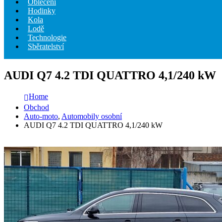
Oblečení
Hodinky
Kola
Lodě
Technologie
Sběratelství
AUDI Q7 4.2 TDI QUATTRO 4,1/240 kW
Home
Obchod
Auto-moto
,
Automobily osobní
AUDI Q7 4.2 TDI QUATTRO 4,1/240 kW