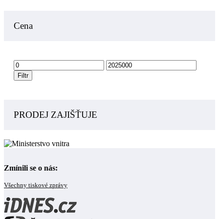
Cena
Minimální
Maximální
cena
cena
Filtr
PRODEJ ZAJIŠŤUJE
Zmínili se o nás:
Všechny tiskové zprávy