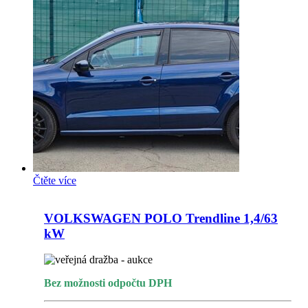
Čtěte více
VOLKSWAGEN POLO Trendline 1,4/63
kW
Bez možnosti odpočtu DPH