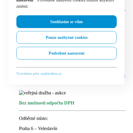
nastavení
“. Provedené nastavení cookies můžete kdykoliv
Bez možnosti odpočtu DPH
změnit.
Odběrné místo:
Souhlasím se vším
Praha 6 – Veleslavín
Pouze nezbytné cookies
skladem
Podrobné nastavení
Čtěte více
Vytvořeno přes cookieslista.cz
MERCEDES-BENZ E220d Wagon 2,0/143
kW
Bez možnosti odpočtu DPH
Odběrné místo:
Praha 6 – Veleslavín