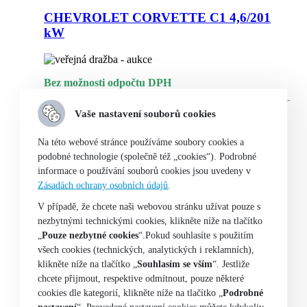
CHEVROLET CORVETTE C1 4,6/201
kW
Bez možnosti odpočtu DPH
Vaše nastavení souborů cookies
Odběrné místo:
Externí sklad
Na této webové stránce používáme soubory cookies a
podobné technologie (společně též „cookies“). Podrobné
skladem
informace o používání souborů cookies jsou uvedeny v
Zásadách ochrany osobních údajů
.
V případě, že chcete naši webovou stránku užívat pouze s
Čtěte více
nezbytnými technickými cookies, klikněte níže na tlačítko
„
Pouze nezbytné cookies
“.Pokud souhlasíte s použitím
HYUNDAI I30 Fastback Mild hybrid 1,5
všech cookies (technických, analytických i reklamních),
T-GDI/117 kW
klikněte níže na tlačítko „
Souhlasím se vším
“. Jestliže
chcete přijmout, respektive odmítnout, pouze některé
cookies dle kategorií, klikněte níže na tlačítko „
Podrobné