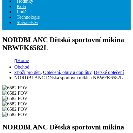
Hodinky
Kola
Lodě
Technologie
Sběratelství
NORDBLANC Dětská sportovní mikina
NBWFK6582L
Home
Obchod
Zboží pro děti
,
Oblečení, obuv a doplňky
,
Dětské oblečení
NORDBLANC Dětská sportovní mikina NBWFK6582L
NORDBLANC Dětská sportovní mikina