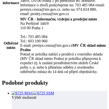
346/9, 110 00 Praha 1 po předchozí tel. domluvě.
informace
Informace o zboží poskytujeme na: 703 485 084 email:
perstyn.cenza@mv.gov.cz, nebo na: 974 824 880,
email: prodej.cenza@mv.gov.cz
MV ČR - Informační, výdejní a prodejní místo
Na Perštýně 346/9
110 00 Praha 1
Tel.: 703 485 084
Tel.: 603 190 960
Odběrné
E-mail: perstyn.cenza@mv.gov.cz
MV ČR sklad mimo
místo
Prahu
Pokud se položka nabízí a prodává z externího skladu
(MV ČR sklad mimo Prahu) je položka připravena k
expedici (tj. k zaslání prostřednictvím služeb České
pošty s. p. nebo k přímému odběru z uvedeného
odběrného místa) do 14 dnů od přijetí objednávky.
Podobné produkty
Výběr možností