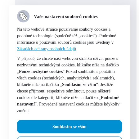
Vaše nastavení souborů cookies
Na této webové stránce používáme soubory cookies a
podobné technologie (společně též „cookies“). Podrobné
informace o používání souborů cookies jsou uvedeny v
Zásadách ochrany osobních údajů
.
V případě, že chcete naši webovou stránku užívat pouze s
nezbytnými technickými cookies, klikněte níže na tlačítko
„
Pouze nezbytné cookies
“.Pokud souhlasíte s použitím
všech cookies (technických, analytických i reklamních),
klikněte níže na tlačítko „
Souhlasím se vším
“. Jestliže
chcete přijmout, respektive odmítnout, pouze některé
cookies dle kategorií, klikněte níže na tlačítko „
Podrobné
nastavení
“. Provedené nastavení cookies můžete kdykoliv
Výběr možností
změnit.
NORDBLANC Dětská mikina
Souhlasím se vším
NBFKS6567L-S