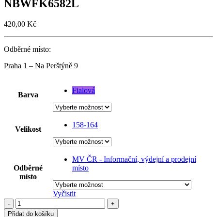
NBWFK6582L
420,00
Kč
Odběrné místo:
Praha 1 – Na Perštýně 9
Fialová
Barva
158-164
Velikost
MV ČR - Informační, výdejní a prodejní
Odběrné
místo
místo
Vyčistit
-
+
Přidat do košíku