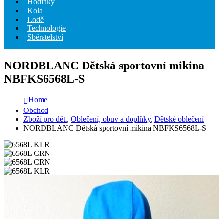
Hodinky
Kola
Lodě
Technologie
Sběratelství
NORDBLANC Dětská sportovní mikina
NBFKS6568L-S
Home
Obchod
Zboží pro děti
,
Oblečení, obuv a doplňky
,
Dětské oblečení
NORDBLANC Dětská sportovní mikina NBFKS6568L-S