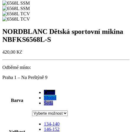
NORDBLANC Dětská sportovní mikina
NBFKS6568L-S
420,00
Kč
Odběrné místo:
Praha 1 – Na Perštýně 9
Černá
Modrá
Barva
Šedá
134-140
146-152
Velikost