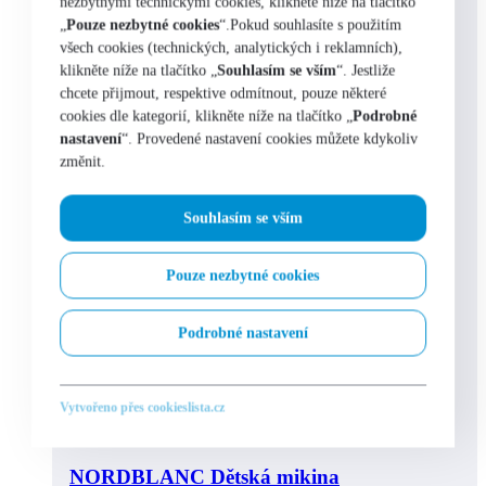
nezbytnými technickými cookies, klikněte níže na tlačítko
„
Pouze nezbytné cookies
“.Pokud souhlasíte s použitím
všech cookies (technických, analytických i reklamních),
klikněte níže na tlačítko „
Souhlasím se vším
“. Jestliže
chcete přijmout, respektive odmítnout, pouze některé
cookies dle kategorií, klikněte níže na tlačítko „
Podrobné
nastavení
“. Provedené nastavení cookies můžete kdykoliv
změnit.
Souhlasím se vším
Pouze nezbytné cookies
Podrobné nastavení
Vytvořeno přes cookieslista.cz
Výběr možností
NORDBLANC Dětská mikina