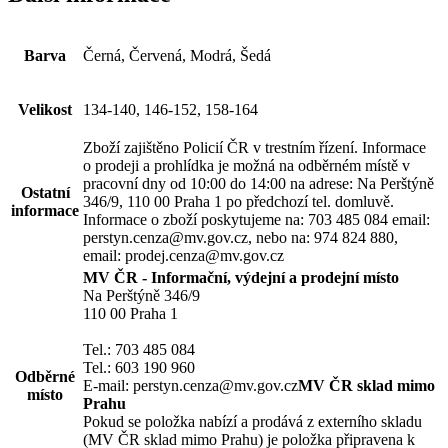
Barva
Černá, Červená, Modrá, Šedá
Velikost
134-140, 146-152, 158-164
Zboží zajištěno Policií ČR v trestním řízení. Informace
o prodeji a prohlídka je možná na odběrném místě v
pracovní dny od 10:00 do 14:00 na adrese: Na Perštýně
Ostatní
346/9, 110 00 Praha 1 po předchozí tel. domluvě.
informace
Informace o zboží poskytujeme na: 703 485 084 email:
perstyn.cenza@mv.gov.cz, nebo na: 974 824 880,
email: prodej.cenza@mv.gov.cz
MV ČR - Informační, výdejní a prodejní místo
Na Perštýně 346/9
110 00 Praha 1
Tel.: 703 485 084
Tel.: 603 190 960
Odběrné
E-mail: perstyn.cenza@mv.gov.cz
MV ČR sklad mimo
místo
Prahu
Pokud se položka nabízí a prodává z externího skladu
(MV ČR sklad mimo Prahu) je položka připravena k