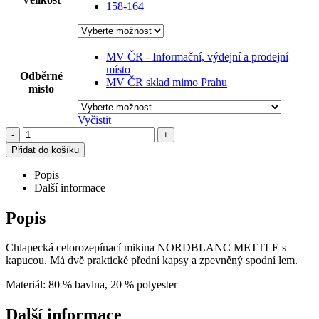
158-164
MV ČR - Informační, výdejní a prodejní
místo
Odběrné
MV ČR sklad mimo Prahu
místo
Vyčistit
-
+
Přidat do košíku
Popis
Další informace
Popis
Chlapecká celorozepínací mikina NORDBLANC METTLE s
kapucou. Má dvě praktické přední kapsy a zpevněný spodní lem.
Materiál: 80 % bavlna, 20 % polyester
Další informace