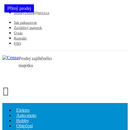
734 864 798
Přímý prodej
prodej.cenza@mvcr.cz
Jak nakupovat
Zajištěný majetek
O nás
Kontakt
FAQ
Prodej zajištěného
majetku
Elektro
Auto-moto
Hobby
Oblečení