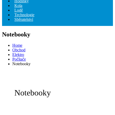
Hodinky
Kola
Lodě
Technologie
Sběratelství
Notebooky
Home
Obchod
Elektro
Počítače
Notebooky
Notebooky