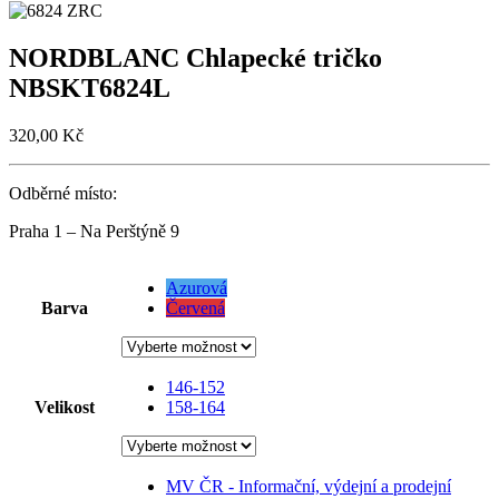
NORDBLANC Chlapecké tričko
NBSKT6824L
320,00
Kč
Odběrné místo:
Praha 1 – Na Perštýně 9
Azurová
Barva
Červená
146-152
Velikost
158-164
MV ČR - Informační, výdejní a prodejní