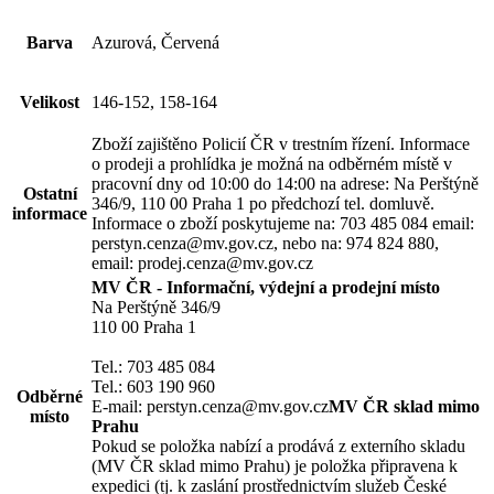
Barva
Azurová, Červená
Velikost
146-152, 158-164
Zboží zajištěno Policií ČR v trestním řízení. Informace
o prodeji a prohlídka je možná na odběrném místě v
pracovní dny od 10:00 do 14:00 na adrese: Na Perštýně
Ostatní
346/9, 110 00 Praha 1 po předchozí tel. domluvě.
informace
Informace o zboží poskytujeme na: 703 485 084 email:
perstyn.cenza@mv.gov.cz, nebo na: 974 824 880,
email: prodej.cenza@mv.gov.cz
MV ČR - Informační, výdejní a prodejní místo
Na Perštýně 346/9
110 00 Praha 1
Tel.: 703 485 084
Tel.: 603 190 960
Odběrné
E-mail: perstyn.cenza@mv.gov.cz
MV ČR sklad mimo
místo
Prahu
Pokud se položka nabízí a prodává z externího skladu
(MV ČR sklad mimo Prahu) je položka připravena k
expedici (tj. k zaslání prostřednictvím služeb České