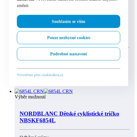
změnit.
Výběr možností
Souhlasím se vším
NORDBLANC Dětská mikina
NBSKS6726L
Pouze nezbytné cookies
Podrobné nastavení
Odběrné místo:
Praha 1 – Na Perštýně 9
Vytvořeno přes cookieslista.cz
skladem
Výběr možností
NORDBLANC Dětské cyklistické tričko
NBSKF6854L