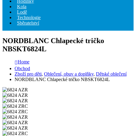
Hodinky
Kola
Lodě
Technologie
Sběratelství
NORDBLANC Chlapecké tričko
NBSKT6824L
Home
Obchod
Zboží pro děti
,
Oblečení, obuv a doplňky
,
Dětské oblečení
NORDBLANC Chlapecké tričko NBSKT6824L