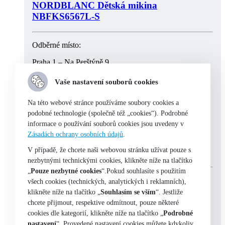
NORDBLANC Dětská mikina
NBFKS6567L-S
Odběrné místo:
Praha 1 – Na Perštýně 9
skladem
Vaše nastavení souborů cookies
Na této webové stránce používáme soubory cookies a
Výběr možností
podobné technologie (společně též „cookies“). Podrobné
informace o používání souborů cookies jsou uvedeny v
Zásadách ochrany osobních údajů
.
NORDBLANC Dětská mikina
V případě, že chcete naši webovou stránku užívat pouze s
NBSKS6725L
nezbytnými technickými cookies, klikněte níže na tlačítko
„
Pouze nezbytné cookies
“.Pokud souhlasíte s použitím
Odběrné místo:
všech cookies (technických, analytických i reklamních),
klikněte níže na tlačítko „
Souhlasím se vším
“. Jestliže
Praha 1 – Na Perštýně 9
chcete přijmout, respektive odmítnout, pouze některé
cookies dle kategorií, klikněte níže na tlačítko „
Podrobné
skladem
nastavení
“. Provedené nastavení cookies můžete kdykoliv