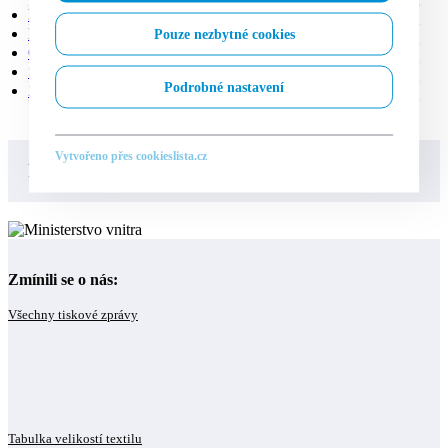
DŮM A ZAHRADA
(4)
ELEKTRO
(4)
Pouze nezbytné cookies
OBLEČENÍ, OBUV A DOPLŇKY
(59)
SPORT A TURISTIKA
(1)
Podrobné nastavení
ZBOŽÍ PRO DĚTI
(11)
Vytvořeno přes cookieslista.cz
PRODEJ ZAJIŠŤUJE
Zmínili se o nás:
Všechny tiskové zprávy
Tabulka velikostí textilu