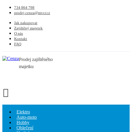
734 864 798
prodej.cenza@mvcr.cz
Jak nakupovat
Zajištěný majetek
O nás
Kontakt
FAQ
Prodej zajištěného
majetku
Elektro
Auto-moto
Hobby
Oblečení