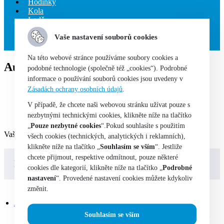
Hodinky
Kola
Lodě
Technologie
Vaše nastavení souborů cookies
Sběratelství
Na této webové stránce používáme soubory cookies a
Automobily nákladní a návěsy
podobné technologie (společně též „cookies“). Podrobné
informace o používání souborů cookies jsou uvedeny v
Home
Zásadách ochrany osobních údajů
.
Obchod
V případě, že chcete naši webovou stránku užívat pouze s
Auto-moto
nezbytnými technickými cookies, klikněte níže na tlačítko
Automobily nákladní a návěsy
„
Pouze nezbytné cookies
“.Pokud souhlasíte s použitím
Vašemu výběru neodpovídají žádné produkty.
všech cookies (technických, analytických i reklamních),
klikněte níže na tlačítko „
Souhlasím se vším
“. Jestliže
chcete přijmout, respektive odmítnout, pouze některé
Kategorie
cookies dle kategorií, klikněte níže na tlačítko „
Podrobné
nastavení
“. Provedené nastavení cookies můžete kdykoliv
změnit.
AUTO-MOTO
(8)
AUTOMOBILY OSOBNÍ
(7)
Souhlasím se vším
AUTOMOBILY UŽITKOVÉ
(1)